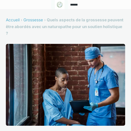
Accueil
›
Grossesse
›
Quels aspects de la grossesse peuvent
être abordés avec un naturopathe pour un soutien holistique
?